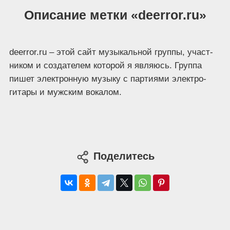
Описание метки «deerror.ru»
deerror​.ru – этой сайт музы­каль­ной груп­пы, участ­
ни­ком и созда­те­лем кото­рой я явля­юсь. Груп­па
пишет элек­трон­ную музы­ку с пар­ти­я­ми элек­тро-
гита­ры и муж­ским вокалом.
Поделитесь