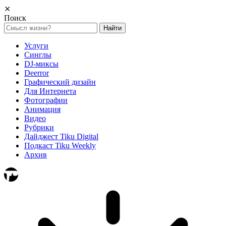
⨯
Поиск
Найти:
Услуги
Синглы
DJ-миксы
Deerror
Графический дизайн
Для Интернета
Фотографии
Анимация
Видео
Рубрики
Дайджест Tiku Digital
Подкаст Tiku Weekly
Архив