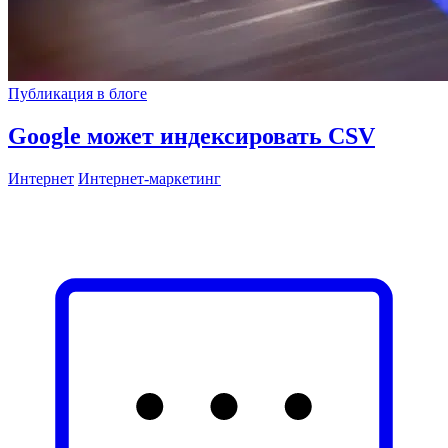
Публикация в блоге
Google может индексировать CSV
Интернет
Интернет‑маркетинг