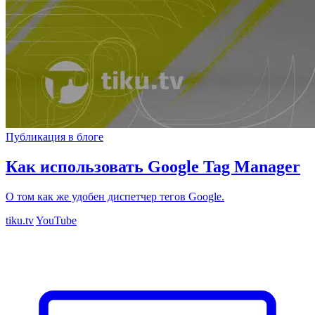
Публикация в блоге
Как использовать Google Tag Manager
О том как же удобен диспетчер тегов Google.
tiku.tv
YouTube