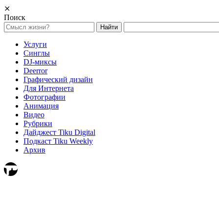
⨯
Поиск
Найти:
Услуги
Синглы
DJ-миксы
Deerror
Графический дизайн
Для Интернета
Фотографии
Анимация
Видео
Рубрики
Дайджест Tiku Digital
Подкаст Tiku Weekly
Архив