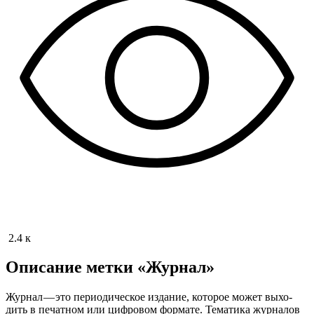
2.4 к
Описание метки «Журнал»
Жур­нал — это пери­о­ди­че­ское изда­ние, кото­рое может выхо­
дить в печат­ном или циф­ро­вом фор­ма­те. Тема­ти­ка жур­на­лов