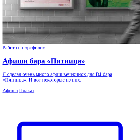
Работа в портфолио
Афиши бара «Пятница»
Я сделал очень много афиш вечеринок для DJ-бара
«Пятница». И вот некоторые из них.
Афиша
Плакат