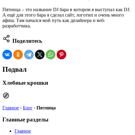
Пят­ни­ца – это назва­ние DJ бара в кото­ром я высту­пал как DJ.
А ещё для это­го бара я сде­лал сайт, лого­тип и очень мно­го
афиш. Там начал­ся мой путь как дизай­не­ра и веб-
разработчика.
Поделитесь
Подвал
Хлебные крошки
Главное
›
Блог
›
Пятница
Главные разделы
Главное