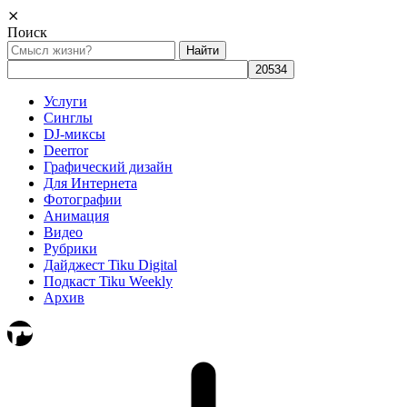
⨯
Поиск
Найти:
Услуги
Синглы
DJ-миксы
Deerror
Графический дизайн
Для Интернета
Фотографии
Анимация
Видео
Рубрики
Дайджест Tiku Digital
Подкаст Tiku Weekly
Архив