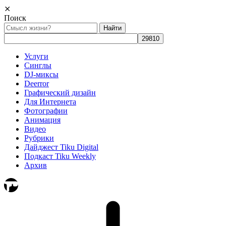
⨯
Поиск
Найти:
Услуги
Синглы
DJ-миксы
Deerror
Графический дизайн
Для Интернета
Фотографии
Анимация
Видео
Рубрики
Дайджест Tiku Digital
Подкаст Tiku Weekly
Архив