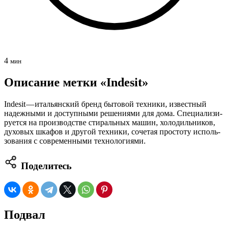
4
мин
Описание метки «Indesit»
Indesit — ита­льян­ский бренд быто­вой тех­ни­ки, извест­ный
надеж­ны­ми и доступ­ны­ми реше­ни­я­ми для дома. Спе­ци­а­ли­зи­
ру­ет­ся на про­из­вод­стве сти­раль­ных машин, холо­диль­ни­ков,
духо­вых шка­фов и дру­гой тех­ни­ки, соче­тая про­сто­ту исполь­
зо­ва­ния с совре­мен­ны­ми технологиями.
Поделитесь
Подвал