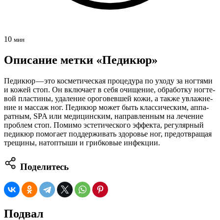
10
мин
Описание метки «Педикюр»
Педи­кюр — это кос­ме­ти­че­ская про­це­ду­ра по ухо­ду за ног­тя­ми
и кожей стоп. Он вклю­ча­ет в себя очи­ще­ние, обра­бот­ку ног­те­
вой пла­сти­ны, уда­ле­ние оро­го­вев­шей кожи, а так­же увлаж­не­
ние и мас­саж ног. Педи­кюр может быть клас­си­че­ским, аппа­
рат­ным, SPA или меди­цин­ским, направ­лен­ным на лече­ние
про­блем стоп. Поми­мо эсте­ти­че­ско­го эффек­та, регу­ляр­ный
педи­кюр помо­га­ет под­дер­жи­вать здо­ро­вье ног, предот­вра­щая
тре­щи­ны, натоп­ты­ши и гриб­ко­вые инфекции.
Поделитесь
Подвал