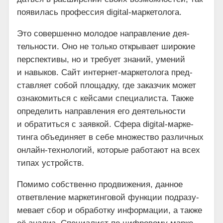
появи­лась про­фес­сия digital-маркетолога.
Это совер­шен­но моло­дое направ­ле­ние дея­
тель­но­сти. Оно не толь­ко откры­ва­ет широ­кие
пер­спек­ти­вы, но и тре­бу­ет зна­ний, уме­ний
и навы­ков. Сайт интер­нет-мар­ке­то­ло­га пред­
став­ля­ет собой пло­щад­ку, где заказ­чик может
озна­ко­мить­ся с кей­са­ми спе­ци­а­ли­ста. Так­же
опре­де­лить направ­ле­ния его дея­тель­но­сти
и обра­тить­ся с заяв­кой. Сфе­ра digital-мар­ке­
тин­га объ­еди­ня­ет в себе мно­же­ство раз­лич­ных
онлайн-тех­но­ло­гий, кото­рые рабо­та­ют на всех
типах устройств.
Поми­мо соб­ствен­но про­дви­же­ния, дан­ное
ответв­ле­ние мар­ке­тин­го­вой функ­ции под­ра­зу­
ме­ва­ет сбор и обра­бот­ку инфор­ма­ции, а так­же