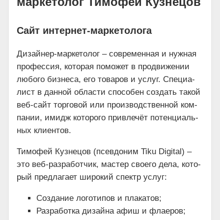
маркетолог Тимофей Кузнецов
Сайт интернет-маркетолога
Дизай­нер-мар­ке­то­лог – совре­мен­ная и нуж­ная
про­фес­сия, кото­рая помо­жет в про­дви­же­нии
любо­го биз­не­са, его това­ров и услуг. Спе­ци­а­
лист в дан­ной обла­сти спо­со­бен создать такой
веб-сайт тор­го­вой или про­из­вод­ствен­ной ком­
па­нии, имидж кото­ро­го при­вле­чёт потен­ци­аль­
ных клиентов.
Тимо­фей Куз­не­цов (псев­до­ним Tiku Digital) –
это веб-раз­ра­бот­чик, мастер сво­е­го дела, кото­
рый пред­ла­га­ет широ­кий спектр услуг:
Созда­ние лого­ти­пов и плакатов;
Раз­ра­бот­ка дизай­на афиш и флаеров;