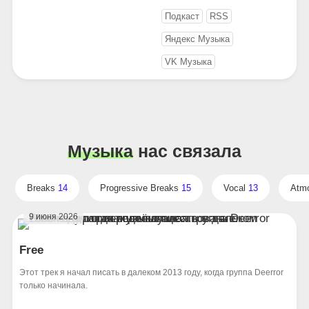
Подкаст
RSS
Яндекс Музыка
VK Музыка
Музыка
наc связала
Breaks
14
Progressive Breaks
15
Vocal
13
Atm
9 июня 2026
Free
Этот трек я начал писать в далеком 2013 году, когда группа Deerror
только начинала.