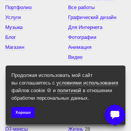
Портфолио
Все работы
Услуги
Графический дизайн
Музыка
Для Интернета
Блог
Фотографии
Магазин
Анимация
Видео
Продолжая использовать мой сайт
вы соглашаетесь с
условиями использования
Музыка
Рубрики блога
файлов cookie 🍪 и
политикой
в отношении
обработки персональных данных.
Избранная музыка
Lifestyle
41
Вся музыка
Tiku
6
Хорошо
Синглы
Дизайн
225
DJ-миксы
Жизнь
28