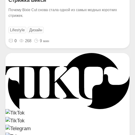
Стрижка Бикси
Почему Bixie Cut снова стала одной из самых модных коротких
стрижек.
Lifestyle
Дизайн
0
268
9
мин