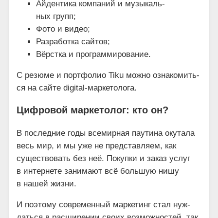
Айден­ти­ка ком­па­ний и музы­каль­
ных групп;
Фото и видео;
Раз­ра­бот­ка сайтов;
Вёрст­ка и программирование.
С резю­ме и порт­фо­лио Tiku мож­но озна­ко­мить­
ся на сай­те digital-маркетолога.
Цифровой маркетолог: кто он?
В послед­ние годы все­мир­ная пау­ти­на оку­та­ла
весь мир, и мы уже не пред­став­ля­ем, как
суще­ство­вать без неё. Покуп­ки и заказ услуг
в интер­не­те зани­ма­ют всё боль­шую нишу
в нашей жизни.
И поэто­му совре­мен­ный мар­ке­тинг стал нуж­
дать­ся в рас­ши­ре­нии сво­их воз­мож­но­стей, так