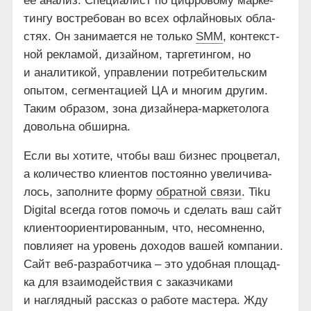
её ана­лиз. Спе­ци­а­лист по циф­ро­во­му мар­ке­
тин­гу вос­тре­бо­ван во всех офлай­но­вых обла­
стях. Он зани­ма­ет­ся не толь­ко
SMM
, кон­текст­
ной рекла­мой, дизай­ном, тар­ге­тин­гом, но
и ана­ли­ти­кой, управ­ле­нии потре­би­тель­ским
опы­том, сег­мен­та­ци­ей ЦА и мно­гим дру­гим.
Таким обра­зом, зона дизай­не­ра-мар­ке­то­ло­га
доволь­на обширна.
Если вы хоти­те, что­бы ваш биз­нес про­цве­тал,
а коли­че­ство кли­ен­тов посто­ян­но уве­ли­чи­ва­
лось, запол­ни­те фор­му
обрат­ной свя­зи
. Tiku
Digital все­гда готов помочь и сде­лать ваш сайт
кли­ен­то­ори­ен­ти­ро­ван­ным, что, несо­мнен­но,
повли­я­ет на уро­вень дохо­дов вашей ком­па­нии.
Сайт веб-раз­ра­бот­чи­ка – это удоб­ная пло­щад­
ка для вза­и­мо­дей­ствия с заказ­чи­ка­ми
и нагляд­ный рас­сказ о рабо­те масте­ра. Жду