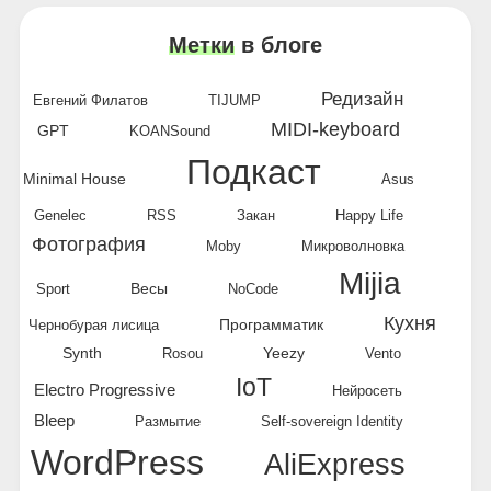
Метки
в блоге
Редизайн
Евгений Филатов
TIJUMP
MIDI-keyboard
GPT
KOANSound
Подкаст
Minimal House
Asus
Genelec
RSS
Закан
Happy Life
Фотография
Moby
Микроволновка
Mijia
Весы
Sport
NoCode
Кухня
Программатик
Чернобурая лисица
Synth
Yeezy
Rosou
Vento
IoT
Electro Progressive
Нейросеть
Bleep
Размытие
Self-sovereign Identity
WordPress
AliExpress