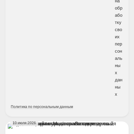
на
обр
або
тку
сво
их
пер
сон
аль
ны
х
дан
ны
х
Политика по персональным данным
10 июля 2026