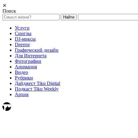
⨯
Поиск
Найти:
Услуги
Синглы
DJ-миксы
Deerror
Графический дизайн
Для Интернета
Фотографии
Анимация
Видео
Рубрики
Дайджест Tiku Digital
Подкаст Tiku Weekly
Архив