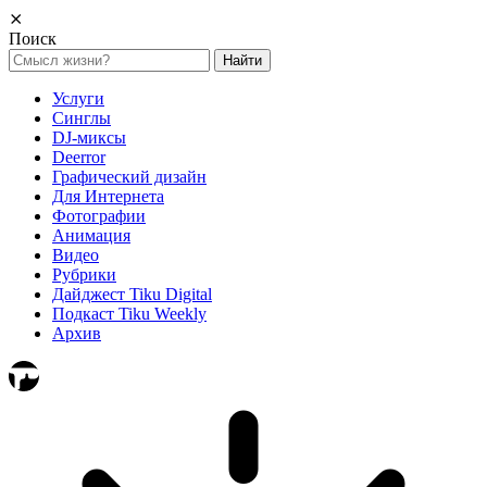
⨯
Поиск
Найти:
Услуги
Синглы
DJ-миксы
Deerror
Графический дизайн
Для Интернета
Фотографии
Анимация
Видео
Рубрики
Дайджест Tiku Digital
Подкаст Tiku Weekly
Архив