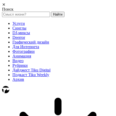
⨯
Поиск
Найти:
Услуги
Синглы
DJ-миксы
Deerror
Графический дизайн
Для Интернета
Фотографии
Анимация
Видео
Рубрики
Дайджест Tiku Digital
Подкаст Tiku Weekly
Архив