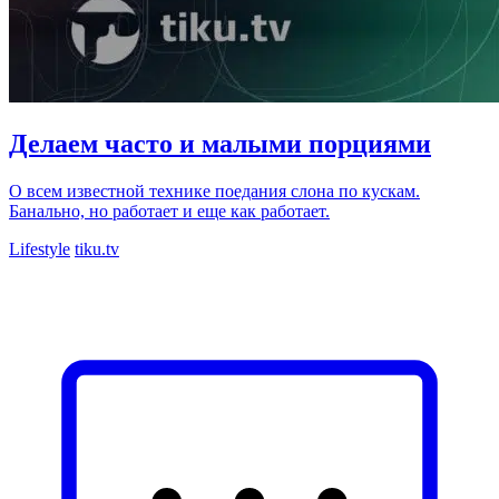
Делаем часто и малыми порциями
О всем известной технике поедания слона по кускам.
Банально, но работает и еще как работает.
Lifestyle
tiku.tv