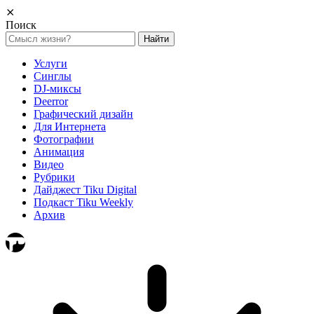
⨯
Поиск
Найти:
Услуги
Синглы
DJ-миксы
Deerror
Графический дизайн
Для Интернета
Фотографии
Анимация
Видео
Рубрики
Дайджест Tiku Digital
Подкаст Tiku Weekly
Архив