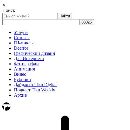
⨯
Поиск
Найти:
Услуги
Синглы
DJ-миксы
Deerror
Графический дизайн
Для Интернета
Фотографии
Анимация
Видео
Рубрики
Дайджест Tiku Digital
Подкаст Tiku Weekly
Архив