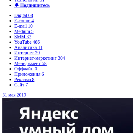
🔔 Подпишитесь
Digital
68
E-comm
4
E-mail
10
Medium
5
SMM
37
YouTube
486
Аналитика
11
Интернет
29
Интернет‑маркетинг
304
Менеджмент
58
Оффлайн
0
Приложения
6
Реклама
8
Сайт
7
31 мая 2019