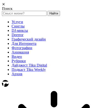
⨯
Поиск
Найти:
Услуги
Синглы
DJ-миксы
Deerror
Графический дизайн
Для Интернета
Фотографии
Анимация
Видео
Рубрики
Дайджест Tiku Digital
Подкаст Tiku Weekly
Архив