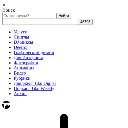
⨯
Поиск
Найти:
Услуги
Синглы
DJ-миксы
Deerror
Графический дизайн
Для Интернета
Фотографии
Анимация
Видео
Рубрики
Дайджест Tiku Digital
Подкаст Tiku Weekly
Архив