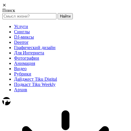
⨯
Поиск
Найти:
Услуги
Синглы
DJ-миксы
Deerror
Графический дизайн
Для Интернета
Фотографии
Анимация
Видео
Рубрики
Дайджест Tiku Digital
Подкаст Tiku Weekly
Архив