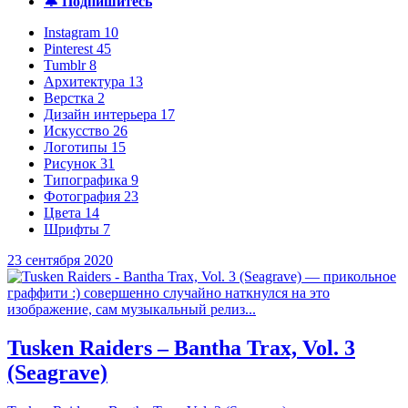
🔔 Подпишитесь
Instagram
10
Pinterest
45
Tumblr
8
Архитектура
13
Верстка
2
Дизайн интерьера
17
Искусство
26
Логотипы
15
Рисунок
31
Типографика
9
Фотография
23
Цвета
14
Шрифты
7
23 сентября 2020
Tusken Raiders – Bantha Trax, Vol. 3
(Seagrave)