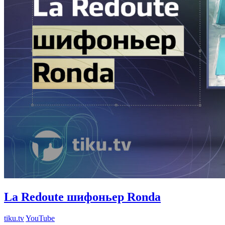
La Redoute шифоньер Ronda
tiku.tv
YouTube