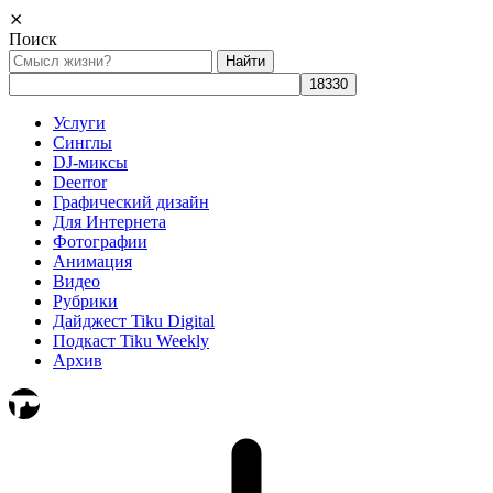
⨯
Поиск
Найти:
Услуги
Синглы
DJ-миксы
Deerror
Графический дизайн
Для Интернета
Фотографии
Анимация
Видео
Рубрики
Дайджест Tiku Digital
Подкаст Tiku Weekly
Архив