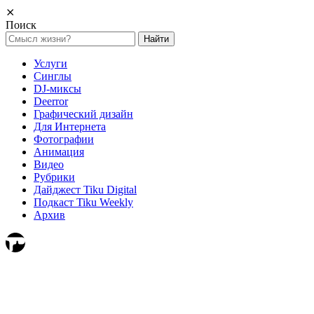
⨯
Поиск
Найти:
Услуги
Синглы
DJ-миксы
Deerror
Графический дизайн
Для Интернета
Фотографии
Анимация
Видео
Рубрики
Дайджест Tiku Digital
Подкаст Tiku Weekly
Архив