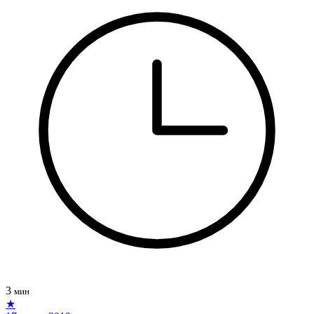
3
мин
★