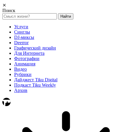
⨯
Поиск
Найти:
Услуги
Синглы
DJ-миксы
Deerror
Графический дизайн
Для Интернета
Фотографии
Анимация
Видео
Рубрики
Дайджест Tiku Digital
Подкаст Tiku Weekly
Архив