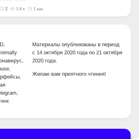
2
1.6 к
1
мин
D,
Материалы опубликованы в период
nimally
с 14 октября 2020 года по 21 октября
онавирус,
2020 года.
ouse,
Желаю вам приятного чтения!
терфейсы,
ная
elegram,
инг.