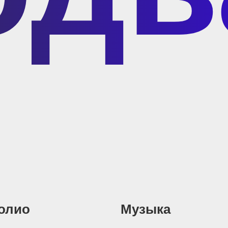
олио
Музыка