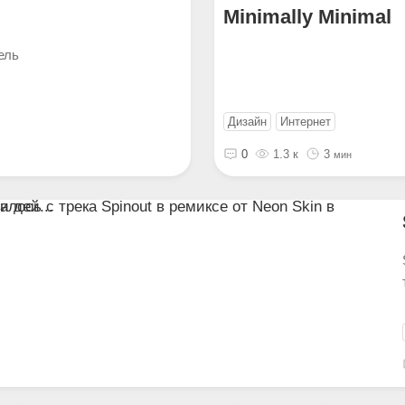
Minimally Minimal
ель
Дизайн
Интернет
0
1.3 к
3
мин