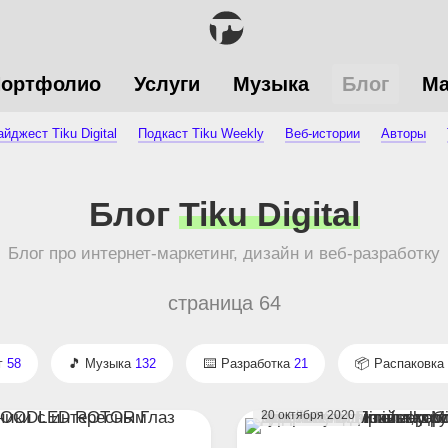
ортфолио
Услуги
Музыка
Блог
Ма
йджест Tiku Digital
Подкаст Tiku Weekly
Веб-истории
Авторы
Блог
Tiku Digital
Блог про интернет‑маркетинг, дизайн и веб‑разработку
страница 64
г
58
Музыка
132
Разработка
21
Распаковка
20 октября 2020