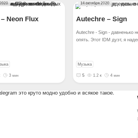
 2020
14 октября 2020
– Neon Flux
Autechre – Sign
Autechre - Sign - давненько 
опять. Этот IDM дуэт, я надею
зыка
Музыка
к
3
5
1.2 к
4
мин
мин