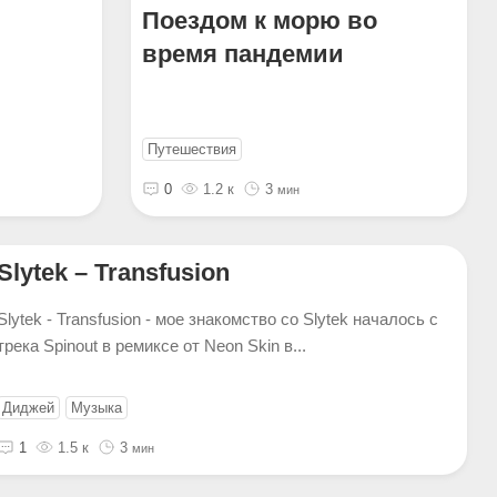
Поездом к морю во
время пандемии
Путешествия
0
1.2 к
3
мин
Slytek – Transfusion
Slytek - Transfusion - мое знакомство со Slytek началось с
трека Spinout в ремиксе от Neon Skin в...
Диджей
Музыка
1
1.5 к
3
мин