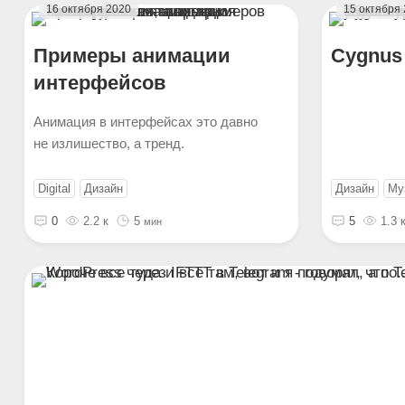
16 октября 2020
15 октября
Примеры анимации
Cygnus 
интерфейсов
Анимация в интерфейсах это давно
не излишество, а тренд.
Digital
Дизайн
Дизайн
Му
0
2.2 к
5
5
1.3 
мин