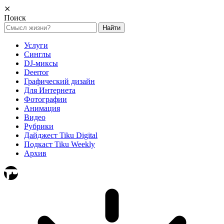
⨯
Поиск
Найти:
Услуги
Синглы
DJ-миксы
Deerror
Графический дизайн
Для Интернета
Фотографии
Анимация
Видео
Рубрики
Дайджест Tiku Digital
Подкаст Tiku Weekly
Архив