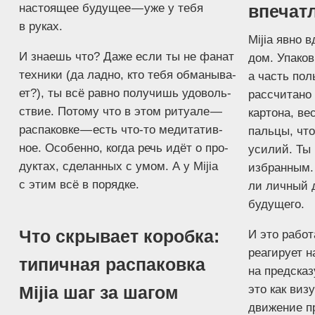
впечат
насто­я­щее буду­щее — уже у тебя
в руках.
Mijia явно вд
И зна­ешь что? Даже если ты не фанат
дом. Упа­ков­
тех­ни­ки (да лад­но, кто тебя обма­ны­ва­
а часть поль­
ет?), ты всё рав­но полу­чишь удо­воль­
рас­счи­та­но
ствие. Пото­му что в этом ритуа­ле —
кар­то­на, ве
рас­па­ков­ке — есть что-то меди­та­тив­
паль­цы, чт
ное. Осо­бен­но, когда речь идёт о про­
уси­лий. Ты 
дук­тах, сде­лан­ных с умом. А у Mijia
избран­ным. 
с этим всё в порядке.
ли лич­ный д
будущего.
Что скрывает коробка:
И это рабо­та
реа­ги­ру­ет 
типичная распаковка
на пред­ска­з
это как виз
Mijia шаг за шагом
дви­же­ние п