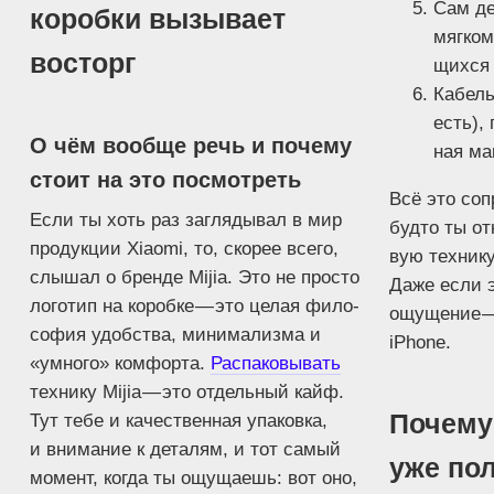
Сам де
коробки вызывает
мяг­ком
восторг
щих­ся 
Кабель
есть), 
О чём вообще речь и почему
ная ма
стоит на это посмотреть
Всё это сопр
Если ты хоть раз загля­ды­вал в мир
буд­то ты от
про­дук­ции Xiaomi, то, ско­рее все­го,
вую тех­ни­ку
слы­шал о брен­де Mijia. Это не про­сто
Даже если э
лого­тип на короб­ке — это целая фило­
ощу­ще­ние — 
со­фия удоб­ства, мини­ма­лиз­ма и
iPhone.
«умно­го» ком­фор­та.
Рас­па­ко­вы­вать
тех­ни­ку Mijia — это отдель­ный кайф.
Почему 
Тут тебе и каче­ствен­ная упа­ков­ка,
и вни­ма­ние к дета­лям, и тот самый
уже по
момент, когда ты ощу­ща­ешь: вот оно,