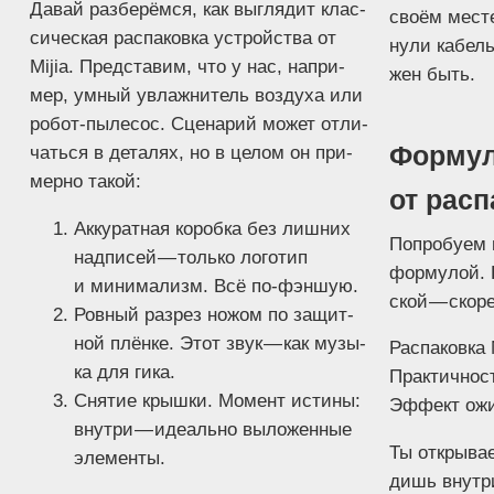
Давай раз­бе­рём­ся, как выгля­дит клас­
сво­ём мест
си­че­ская рас­па­ков­ка устрой­ства от
ну­ли кабель
Mijia. Пред­ста­вим, что у нас, напри­
жен быть.
мер, умный увлаж­ни­тель воз­ду­ха или
робот-пыле­сос. Сце­на­рий может отли­
Формул
чать­ся в дета­лях, но в целом он при­
мер­но такой:
от расп
Акку­рат­ная короб­ка без лиш­них
Попро­бу­ем 
над­пи­сей — толь­ко лого­тип
фор­му­лой. 
и мини­ма­лизм. Всё по-фэншую.
ской — ско­
Ров­ный раз­рез ножом по защит­
ной плён­ке. Этот звук — как музы­
Рас­па­ков­к
ка для гика.
Прак­тич­нос
Сня­тие крыш­ки. Момент исти­ны:
Эффект ож
внут­ри — иде­аль­но выло­жен­ные
Ты откры­ва
элементы.
дишь внут­ри