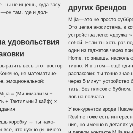
е. Ты не ищешь, куда засу­
других брендов
 — он там, где и дол­
Mijia — это не про­сто суб­б
Это целая эко­си­сте­ма, в к
устрой­ства лег­ко «дру­жат»
а удовольствия
собой. Если ты хоть раз по
один из гад­же­тов через при
аковки
Home, то зна­ешь, насколь­к
выра­зить весь этот вос­торг
тив­но. И в этом — ещё оди
Конеч­но, не мате­ма­ти­че­
рас­па­ков­ки: ты точ­но зна­
рее, эмоциональной:
через 5 минут устрой­ство 
тать. Без пля­сок с буб­ном,
а Mijia = (Мини­ма­лизм +
лов на полчаса.
ть + Так­тиль­ный кайф) ×
идания
У кон­ку­рен­тов вро­де Huaw
Realme тоже есть инте­рес­
­ешь короб­ку → ты нахо­
ния, но имен­но в дета­лях уп
 всё, что нуж­но (и ниче­го
и пер­вом кон­так­те Mijia выи