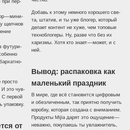
й при пер­
Добавь к это­му немно­го хоро­ше­го све­
тор — мини­
та, шта­тив, и ты уже бло­гер, кото­рый
ру щелч­ков
дела­ет кон­тент не хуже, чем топо­вые
е­ние
тех­нобло­ге­ры. Ну, раз­ве что без их
хариз­мы. Хотя кто зна­ет — может, и с
из футу­ри­
ней.
со­бен­но
бар­хат­но­
Вывод: распаковка как
 про­сто
маленький праздник
 И это чув­
В мире, где всё ста­но­вит­ся циф­ро­вым
а. С пер­вой
и обез­ли­чен­ным, так при­ят­но полу­чить
ь упаковку.
короб­ку, кото­рая созда­на с вни­ма­ни­ем.
Про­дук­ты Mijia дарят это ощу­ще­ние —
ется от
неваж­но, поку­па­ешь ты увлаж­ни­тель,