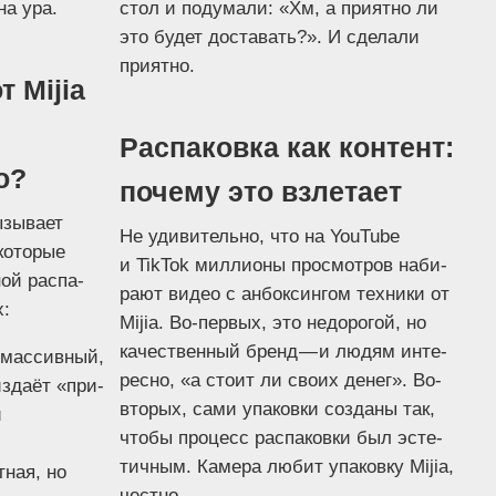
 на ура.
стол и поду­ма­ли: «Хм, а при­ят­но ли
это будет доста­вать?». И сде­ла­ли
приятно.
т Mijia
Распаковка как контент:
о?
почему это взлетает
зы­ва­ет
Не уди­ви­тель­но, что на YouTube
кото­рые
и TikTok мил­ли­о­ны про­смот­ров наби­
ой рас­па­
ра­ют видео с анбок­син­гом тех­ни­ки от
х:
Mijia. Во-пер­вых, это недо­ро­гой, но
каче­ствен­ный бренд — и людям инте­
 мас­сив­ный,
рес­но, «а сто­ит ли сво­их денег». Во-
изда­ёт «при­
вто­рых, сами упа­ков­ки созда­ны так,
и
что­бы про­цесс рас­па­ков­ки был эсте­
тич­ным. Каме­ра любит упа­ков­ку Mijia,
­ная, но
честно.