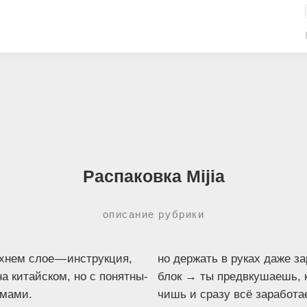
Распаковка Mijia
описание рубрики
х­нем слое — инструк­ция,
но дер­жать в руках даже з
а китай­ском, но с понят­ны­
блок → ты пред­вку­ша­ешь, 
емами.
чишь и сра­зу всё зара­бо­та­