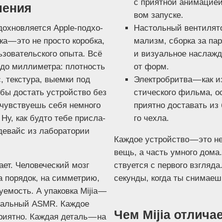
с при­ят­ной ани­ма­ци­е
ления
вом запуске.
ох­нов­ля­ет­ся Apple-под­хо­
Настоль­ный вен­ти­ля­
ка — это не про­сто короб­ка,
ма­лизм, сбор­ка за па
зо­ва­тель­ско­го опы­та. Всё
и визу­аль­ное насла­жд
 до мил­ли­мет­ра: плот­ность
от форм.
с, тек­сту­ра, выем­ки под
Элек­тро­брит­ва — как 
о­бы достать устрой­ство без
сти­че­ско­го филь­ма, о
чув­ству­ешь себя немно­го
при­ят­но доста­вать из 
Ну, как буд­то тебе при­сла­
го чехла.
евайс из лабо­ра­то­рии
Каж­дое устрой­ство — это не
вещь, а часть умно­го дома.
­ет. Чело­ве­че­ский мозг
ству­ет­ся с пер­во­го взгля­д
на поря­док, на сим­мет­рию,
секун­ды, когда ты сни­ма­еш
у­е­мость. А упа­ков­ка Mijia —
у­аль­ный ASMR. Каж­дое
Чем Mijia отлича
ри­ят­но. Каж­дая деталь — на