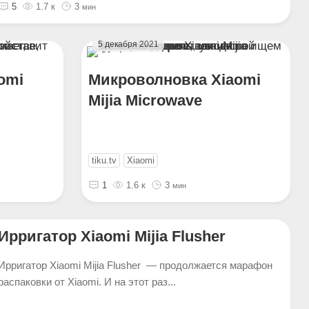
5
1.7 к
3
мин
5 декабря 2021
omi
Микроволновка Xiaomi
Mijia Microwave
tiku.tv
Xiaomi
1
1.6 к
3
мин
Ирригатор Xiaomi Mijia Flusher
Ирригатор Xiaomi Mijia Flusher — продолжается марафон
распаковки от Xiaomi. И на этот раз...