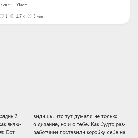
tiku.tv
Xiaomi
1
1.7 к
3
мин
аряд­ный
видишь, что тут дума­ли не толь­ко
как вклю­
о дизайне, но и о тебе. Как буд­то раз­
ет. Вот
ра­бот­чи­ки поста­ви­ли короб­ку себе на