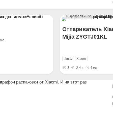
16 февраля 2022
Отпариватель Xia
Mijia ZYGTJ01KL
ма.
tiku.tv
Xiaomi
3
2.4 к
4
мин