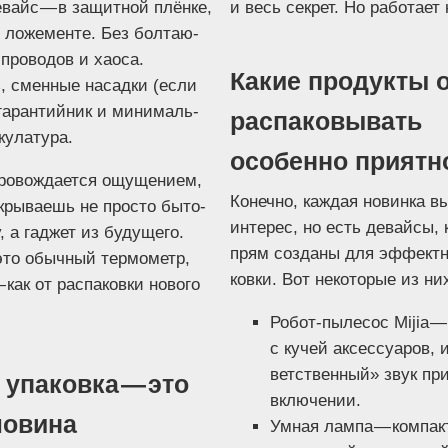
вайс — в защит­ной плён­ке,
и весь сек­рет. Но рабо­та­ет
 ложе­мен­те. Без бол­та­ю­
про­во­дов и хаоса.
Какие продукты о
, смен­ные насад­ки (если
гаран­тий­ник и мини­маль­
распаковывать
кулатура.
особенно приятн
о­вож­да­ет­ся ощу­ще­ни­ем,
Конеч­но, каж­дая новин­ка вы
кры­ва­ешь не про­сто быто­
инте­рес, но есть девай­сы, 
, а гад­жет из буду­ще­го.
прям созда­ны для эффект­н
то обыч­ный тер­мо­метр,
ков­ки. Вот неко­то­рые из ни
как от рас­па­ков­ки ново­го
Робот-пыле­сос Mijia —
с кучей аксес­су­а­ров, 
вет­ствен­ный» звук пр
упаковка — это
включении.
ловина
Умная лам­па — ком­пакт