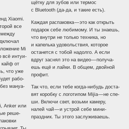
щёт­ку для зубов или тер­мос
с Bluetooth (да-да, и такие есть).
ренд Xiaomi.
Каж­дая рас­па­ков­ка — это как открыть
ото­рой все
пода­рок себе люби­мо­му. И ты зна­ешь,
 меж­ду
что внут­ри не толь­ко тех­ни­ка, но
д­клю­чал
и капель­ка удо­воль­ствия, кото­рое
­ло­же­ние Mi
оста­нет­ся с тобой надол­го. А если
о всё инту­и­
вдруг заснял это на видео — полу­ча­
н кайф от
ешь ещё и лай­ки. В общем, двой­ной
ешь, что уже
профит.
будет рабо­
 без ману­а­
Так что, если тебе когда-нибудь доста­
вят короб­ку с лого­ти­пом Mijia — не спе­
ши. Вклю­чи свет, возь­ми каме­ру,
ei, Anker или
налей чай — и устрой себе мини-
ные реше­
празд­ник. Ты это­го заслуживаешь.
а­ков­ки
г­ры­ва­ет. Ты