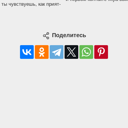
 ты чув­ству­ешь, как при­ят­
Поделитесь