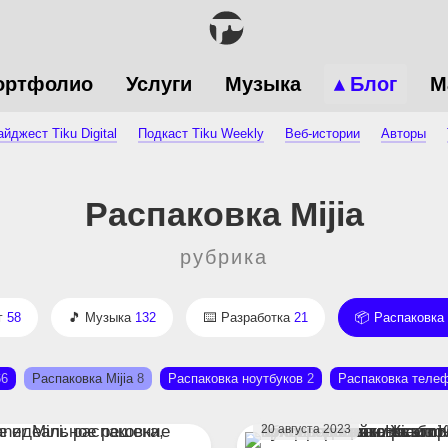
ортфолио
Услуги
Музыка
Блог
М
йджест Tiku Digital
Подкаст Tiku Weekly
Веб-истории
Авторы
Распаковка Mijia
рубрика
г
58
Музыка
132
Разработка
21
Распаковка
66
Распаковка Mijia
8
Распаковка ноутбуков
2
Распаковка теле
20 августа 2023