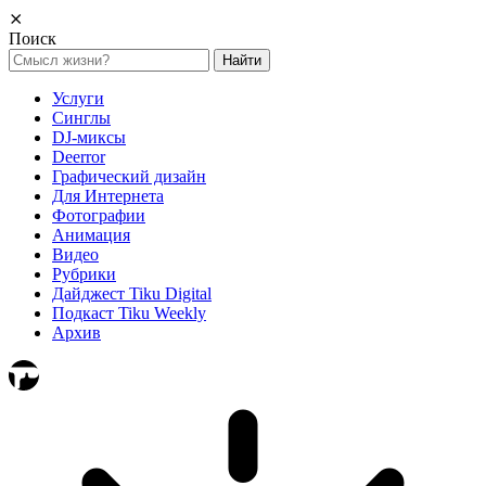
⨯
Поиск
Найти:
Услуги
Синглы
DJ-миксы
Deerror
Графический дизайн
Для Интернета
Фотографии
Анимация
Видео
Рубрики
Дайджест Tiku Digital
Подкаст Tiku Weekly
Архив