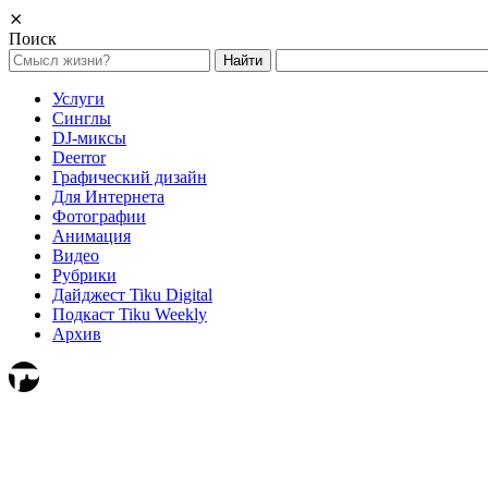
⨯
Поиск
Найти:
Услуги
Синглы
DJ-миксы
Deerror
Графический дизайн
Для Интернета
Фотографии
Анимация
Видео
Рубрики
Дайджест Tiku Digital
Подкаст Tiku Weekly
Архив