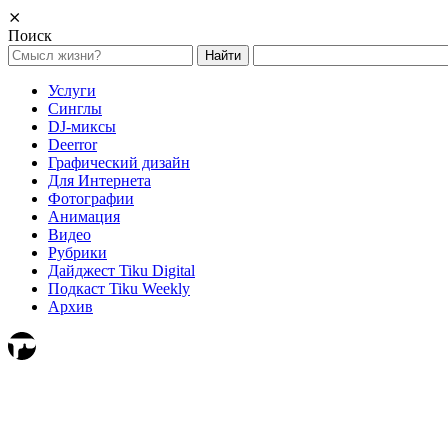
⨯
Поиск
Найти:
Услуги
Синглы
DJ-миксы
Deerror
Графический дизайн
Для Интернета
Фотографии
Анимация
Видео
Рубрики
Дайджест Tiku Digital
Подкаст Tiku Weekly
Архив