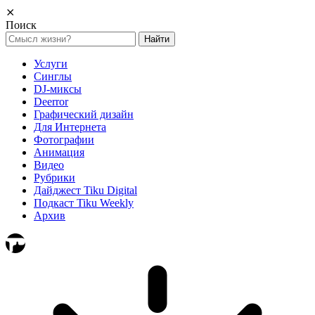
⨯
Поиск
Найти:
Услуги
Синглы
DJ-миксы
Deerror
Графический дизайн
Для Интернета
Фотографии
Анимация
Видео
Рубрики
Дайджест Tiku Digital
Подкаст Tiku Weekly
Архив