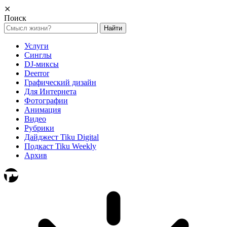
⨯
Поиск
Найти:
Услуги
Синглы
DJ-миксы
Deerror
Графический дизайн
Для Интернета
Фотографии
Анимация
Видео
Рубрики
Дайджест Tiku Digital
Подкаст Tiku Weekly
Архив