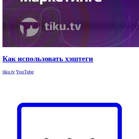
Как использовать хэштеги
tiku.tv
YouTube