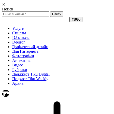
⨯
Поиск
Найти:
Услуги
Синглы
DJ-миксы
Deerror
Графический дизайн
Для Интернета
Фотографии
Анимация
Видео
Рубрики
Дайджест Tiku Digital
Подкаст Tiku Weekly
Архив