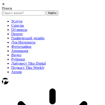
⨯
Поиск
Найти:
Услуги
Синглы
DJ-миксы
Deerror
Графический дизайн
Для Интернета
Фотографии
Анимация
Видео
Рубрики
Дайджест Tiku Digital
Подкаст Tiku Weekly
Архив