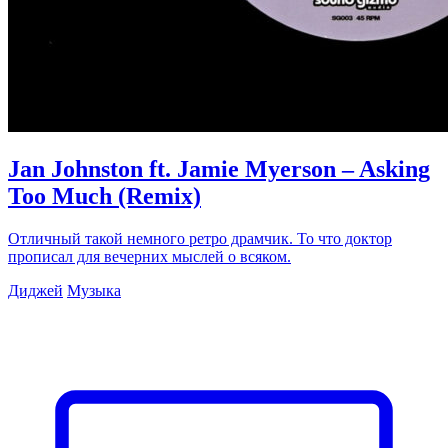
Jan Johnston ft. Jamie Myerson – Asking
Too Much (Remix)
Отличный такой немного ретро драмчик. То что доктор
прописал для вечерних мыслей о всяком.
Диджей
Музыка