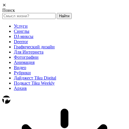
⨯
Поиск
Найти:
Услуги
Синглы
DJ-миксы
Deerror
Графический дизайн
Для Интернета
Фотографии
Анимация
Видео
Рубрики
Дайджест Tiku Digital
Подкаст Tiku Weekly
Архив