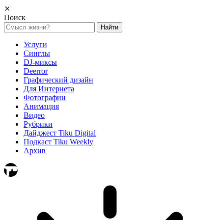
⨯
Поиск
Найти:
Услуги
Синглы
DJ-миксы
Deerror
Графический дизайн
Для Интернета
Фотографии
Анимация
Видео
Рубрики
Дайджест Tiku Digital
Подкаст Tiku Weekly
Архив