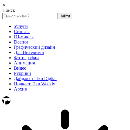
⨯
Поиск
Найти:
Услуги
Синглы
DJ-миксы
Deerror
Графический дизайн
Для Интернета
Фотографии
Анимация
Видео
Рубрики
Дайджест Tiku Digital
Подкаст Tiku Weekly
Архив