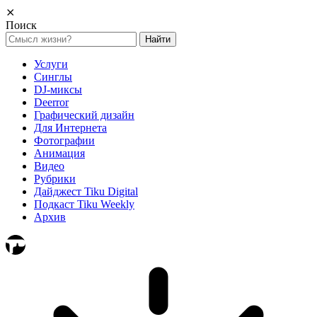
⨯
Поиск
Найти:
Услуги
Синглы
DJ-миксы
Deerror
Графический дизайн
Для Интернета
Фотографии
Анимация
Видео
Рубрики
Дайджест Tiku Digital
Подкаст Tiku Weekly
Архив