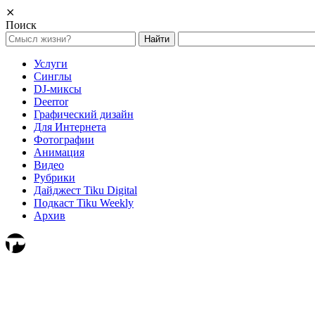
⨯
Поиск
Найти:
Услуги
Синглы
DJ-миксы
Deerror
Графический дизайн
Для Интернета
Фотографии
Анимация
Видео
Рубрики
Дайджест Tiku Digital
Подкаст Tiku Weekly
Архив