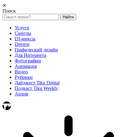
⨯
Поиск
Найти:
Услуги
Синглы
DJ-миксы
Deerror
Графический дизайн
Для Интернета
Фотографии
Анимация
Видео
Рубрики
Дайджест Tiku Digital
Подкаст Tiku Weekly
Архив