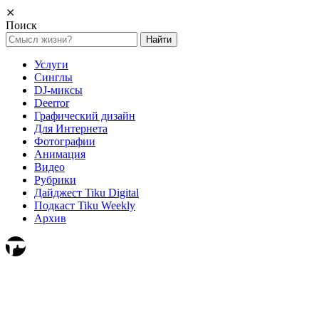
⨯
Поиск
Найти:
Услуги
Синглы
DJ-миксы
Deerror
Графический дизайн
Для Интернета
Фотографии
Анимация
Видео
Рубрики
Дайджест Tiku Digital
Подкаст Tiku Weekly
Архив