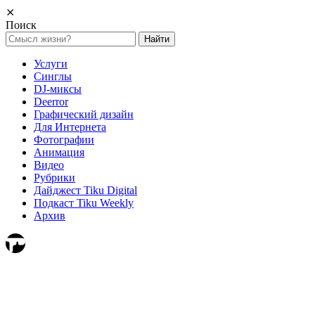
⨯
Поиск
Найти:
Услуги
Синглы
DJ-миксы
Deerror
Графический дизайн
Для Интернета
Фотографии
Анимация
Видео
Рубрики
Дайджест Tiku Digital
Подкаст Tiku Weekly
Архив